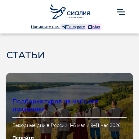
Напишите нам:
Telegram
Max
СТАТЬИ
Подборка туров на майские
праздники
Выходные дни в России: 1–3 мая и 9–11 мая 2026
Перейти