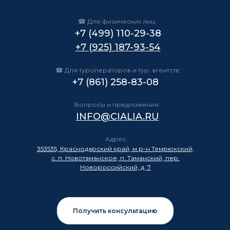
☎ Для физических лиц:
+7 (499) 110-29-38
+7 (925) 187-93-54
☎ Для туроператоров и тур. агентств:
+7 (861) 258-83-08
Вопросы и предложения:
INFO@CIALIA.RU
Адрес:
353535, Краснодарский край, м.р-н Темрюкский,
с. п. Новотаманское, п. Таманский, пер.
Новороссийский, д. 7
Получить консультацию